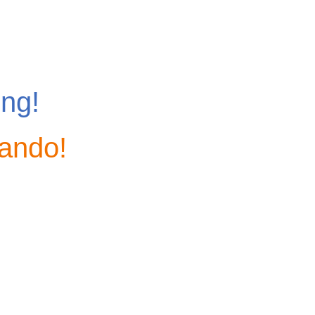
ing!
nando!