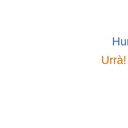
Hur
Urrà!